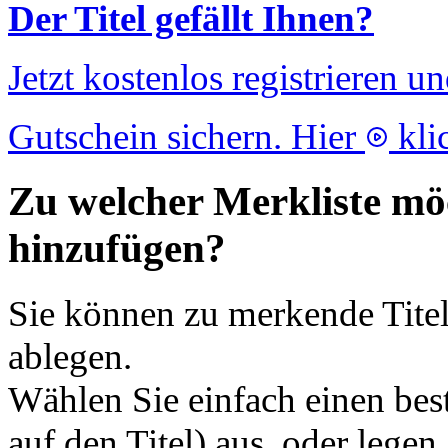
Der Titel gefällt Ihnen?
Jetzt kostenlos registrieren u
Gutschein sichern. Hier
kli
Zu welcher Merkliste möc
hinzufügen?
Sie können zu merkende Titel
ablegen.
Wählen Sie einfach einen bes
auf den Titel) aus, oder legen