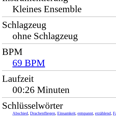
Kleines Ensemble
Schlagzeug
ohne Schlagzeug
BPM
69 BPM
Laufzeit
00:26 Minuten
Schlüsselwörter
Abschied
,
Drachenfliegen
,
Einsamkeit
,
entspannt
,
erzählend
,
F