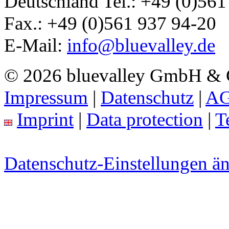
Deutschland
Tel.:
+49 (0)561
Fax.:
+49 (0)561 937 94-20
E-Mail:
info@bluevalley.de
© 2026 bluevalley GmbH &
Impressum
|
Datenschutz
|
A
Imprint
|
Data protection
|
T
Datenschutz-Einstellungen ä