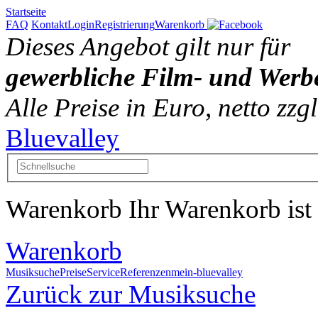
Startseite
FAQ
Kontakt
Login
Registrierung
Warenkorb
Dieses Angebot gilt nur für
gewerbliche Film- und Werb
Alle Preise in Euro, netto zz
Bluevalley
Warenkorb
Ihr Warenkorb ist 
Warenkorb
Musiksuche
Preise
Service
Referenzen
mein-bluevalley
Zurück zur Musiksuche