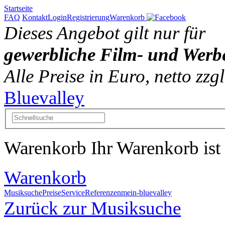
Startseite
FAQ
Kontakt
Login
Registrierung
Warenkorb
Dieses Angebot gilt nur für
gewerbliche Film- und Werb
Alle Preise in Euro, netto zz
Bluevalley
Warenkorb
Ihr Warenkorb ist 
Warenkorb
Musiksuche
Preise
Service
Referenzen
mein-bluevalley
Zurück zur Musiksuche