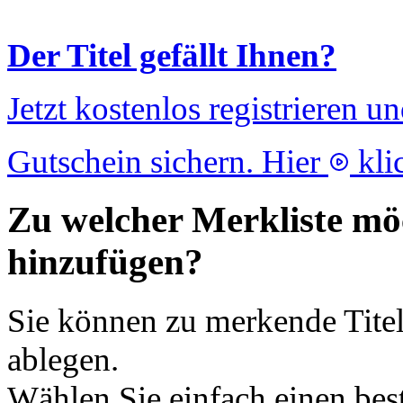
Der Titel gefällt Ihnen?
Jetzt kostenlos registrieren u
Gutschein sichern. Hier
kli
Zu welcher Merkliste möc
hinzufügen?
Sie können zu merkende Titel
ablegen.
Wählen Sie einfach einen bes