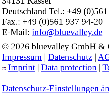
34131
Kassel
Deutschland
Tel.:
+49 (0)561
Fax.:
+49 (0)561 937 94-20
E-Mail:
info@bluevalley.de
© 2026 bluevalley GmbH &
Impressum
|
Datenschutz
|
A
Imprint
|
Data protection
|
T
Datenschutz-Einstellungen ä