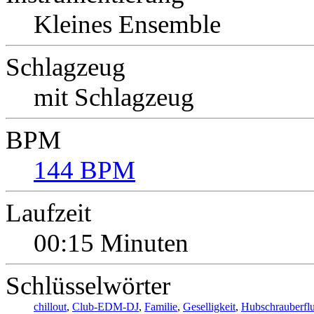
Kleines Ensemble
Schlagzeug
mit Schlagzeug
BPM
144 BPM
Laufzeit
00:15 Minuten
Schlüsselwörter
chillout
,
Club-EDM-DJ
,
Familie
,
Geselligkeit
,
Hubschrauberfl