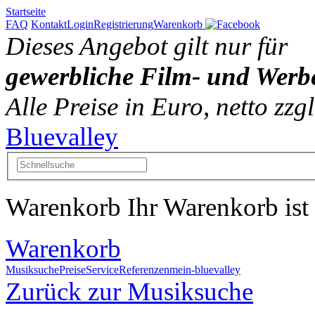
Startseite
FAQ
Kontakt
Login
Registrierung
Warenkorb
Dieses Angebot gilt nur für
gewerbliche Film- und Werb
Alle Preise in Euro, netto zz
Bluevalley
Warenkorb
Ihr Warenkorb ist 
Warenkorb
Musiksuche
Preise
Service
Referenzen
mein-bluevalley
Zurück zur Musiksuche