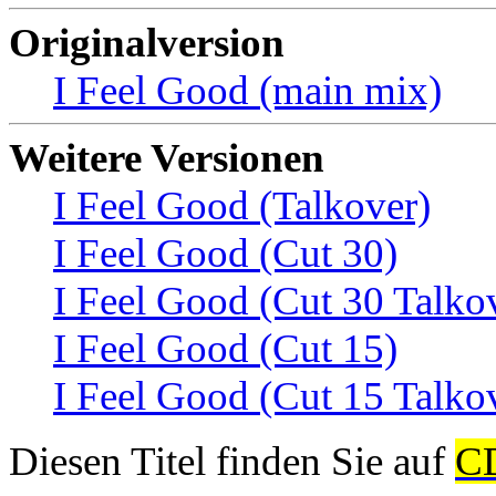
Originalversion
I Feel Good (main mix)
Weitere Versionen
I Feel Good (Talkover)
I Feel Good (Cut 30)
I Feel Good (Cut 30 Talko
I Feel Good (Cut 15)
I Feel Good (Cut 15 Talko
Diesen Titel finden Sie auf
C