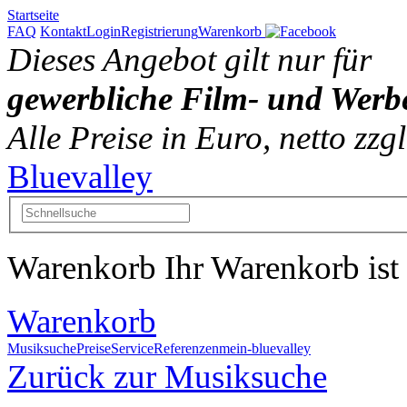
Startseite
FAQ
Kontakt
Login
Registrierung
Warenkorb
Dieses Angebot gilt nur für
gewerbliche Film- und Werb
Alle Preise in Euro, netto zz
Bluevalley
Warenkorb
Ihr Warenkorb ist 
Warenkorb
Musiksuche
Preise
Service
Referenzen
mein-bluevalley
Zurück zur Musiksuche