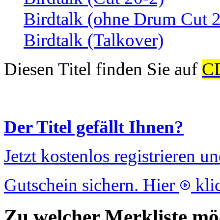
Birdtalk (ohne Drum Cut 
Birdtalk (Talkover)
Diesen Titel finden Sie auf
C
Der Titel gefällt Ihnen?
Jetzt kostenlos registrieren u
Gutschein sichern. Hier
kli
Zu welcher Merkliste möc