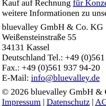
Kauf auf Rechnung
für Konze
weitere Informationen zu un
bluevalley GmbH & Co. KG
Weißensteinstraße 55
34131
Kassel
Deutschland
Tel.:
+49 (0)561
Fax.:
+49 (0)561 937 94-20
E-Mail:
info@bluevalley.de
© 2026 bluevalley GmbH &
Impressum
|
Datenschutz
|
A