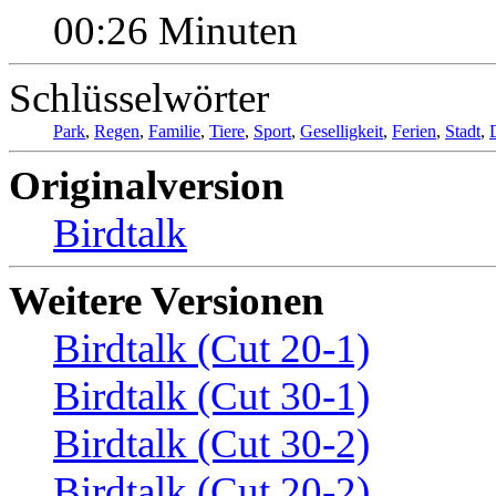
00:26 Minuten
Schlüsselwörter
Park
,
Regen
,
Familie
,
Tiere
,
Sport
,
Geselligkeit
,
Ferien
,
Stadt
,
Originalversion
Birdtalk
Weitere Versionen
Birdtalk (Cut 20-1)
Birdtalk (Cut 30-1)
Birdtalk (Cut 30-2)
Birdtalk (Cut 20-2)