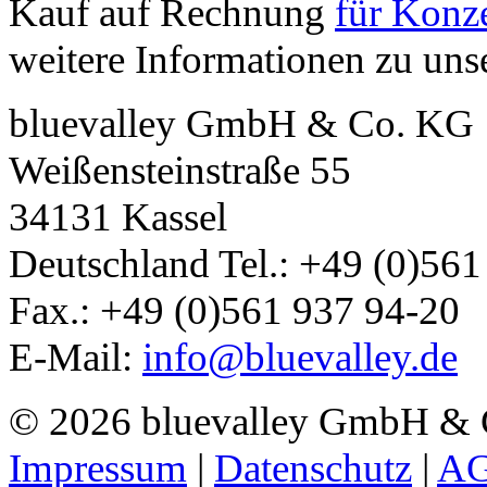
Kauf auf Rechnung
für Konze
weitere Informationen zu un
bluevalley GmbH & Co. KG
Weißensteinstraße 55
34131
Kassel
Deutschland
Tel.:
+49 (0)561
Fax.:
+49 (0)561 937 94-20
E-Mail:
info@bluevalley.de
© 2026 bluevalley GmbH &
Impressum
|
Datenschutz
|
A