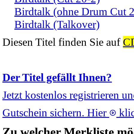
Birdtalk (ohne Drum Cut 
Birdtalk (Talkover)
Diesen Titel finden Sie auf
C
Der Titel gefällt Ihnen?
Jetzt kostenlos registrieren u
Gutschein sichern. Hier
kli
Zu welcher Merkliste möc