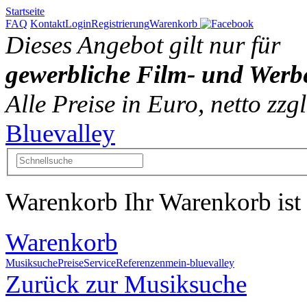
Startseite
FAQ
Kontakt
Login
Registrierung
Warenkorb
Dieses Angebot gilt nur für
gewerbliche Film- und Werb
Alle Preise in Euro, netto zz
Bluevalley
Warenkorb
Ihr Warenkorb ist 
Warenkorb
Musiksuche
Preise
Service
Referenzen
mein-bluevalley
Zurück zur Musiksuche