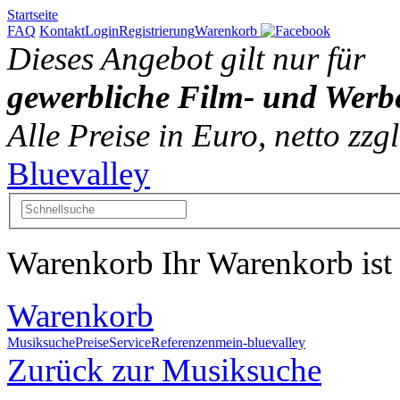
Startseite
FAQ
Kontakt
Login
Registrierung
Warenkorb
Dieses Angebot gilt nur für
gewerbliche Film- und Werb
Alle Preise in Euro, netto zz
Bluevalley
Warenkorb
Ihr Warenkorb ist 
Warenkorb
Musiksuche
Preise
Service
Referenzen
mein-bluevalley
Zurück zur Musiksuche