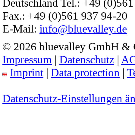
Deutschland
Tel.:
+49 (0)561
Fax.:
+49 (0)561 937 94-20
E-Mail:
info@bluevalley.de
© 2026 bluevalley GmbH &
Impressum
|
Datenschutz
|
A
Imprint
|
Data protection
|
T
Datenschutz-Einstellungen ä