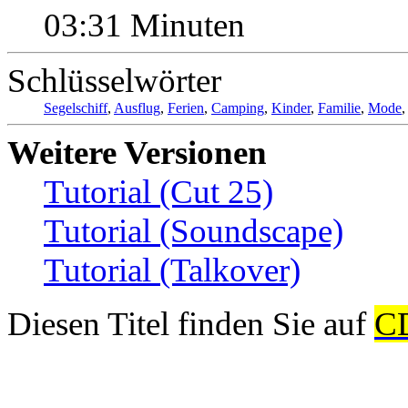
03:31 Minuten
Schlüsselwörter
Segelschiff
,
Ausflug
,
Ferien
,
Camping
,
Kinder
,
Familie
,
Mode
Weitere Versionen
Tutorial (Cut 25)
Tutorial (Soundscape)
Tutorial (Talkover)
Diesen Titel finden Sie auf
C