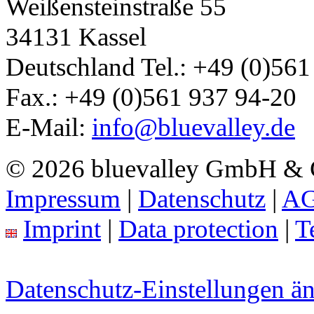
Weißensteinstraße 55
34131
Kassel
Deutschland
Tel.:
+49 (0)561
Fax.:
+49 (0)561 937 94-20
E-Mail:
info@bluevalley.de
© 2026 bluevalley GmbH &
Impressum
|
Datenschutz
|
A
Imprint
|
Data protection
|
T
Datenschutz-Einstellungen ä