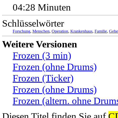
04:28 Minuten
Schlüsselwörter
Forschung
,
Menschen
,
Operation
,
Krankenhaus
,
Familie
,
Gehe
Weitere Versionen
Frozen (3 min)
Frozen (ohne Drums)
Frozen (Ticker)
Frozen (ohne Drums)
Frozen (altern. ohne Drum
Diesen Titel finden Sie auf
C