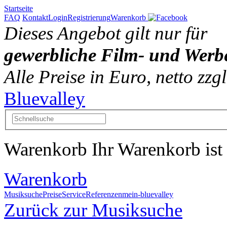
Startseite
FAQ
Kontakt
Login
Registrierung
Warenkorb
Dieses Angebot gilt nur für
gewerbliche Film- und Werb
Alle Preise in Euro, netto zz
Bluevalley
Warenkorb
Ihr Warenkorb ist 
Warenkorb
Musiksuche
Preise
Service
Referenzen
mein-bluevalley
Zurück zur Musiksuche