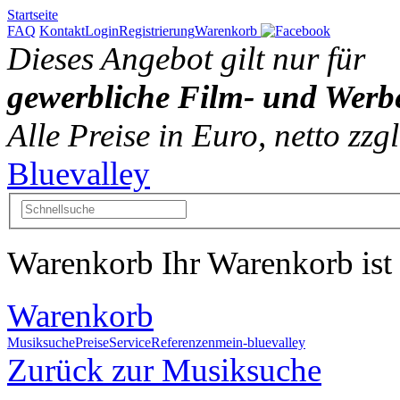
Startseite
FAQ
Kontakt
Login
Registrierung
Warenkorb
Dieses Angebot gilt nur für
gewerbliche Film- und Werb
Alle Preise in Euro, netto zz
Bluevalley
Warenkorb
Ihr Warenkorb ist 
Warenkorb
Musiksuche
Preise
Service
Referenzen
mein-bluevalley
Zurück zur Musiksuche