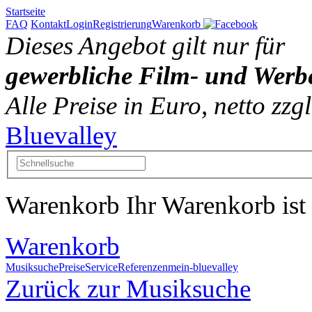
Startseite
FAQ
Kontakt
Login
Registrierung
Warenkorb
Dieses Angebot gilt nur für
gewerbliche Film- und Werb
Alle Preise in Euro, netto zz
Bluevalley
Warenkorb
Ihr Warenkorb ist 
Warenkorb
Musiksuche
Preise
Service
Referenzen
mein-bluevalley
Zurück zur Musiksuche