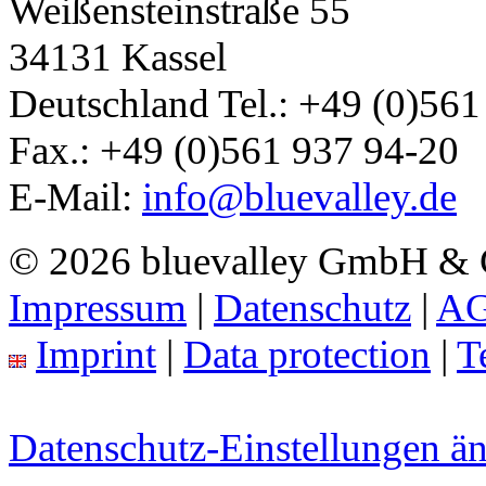
Weißensteinstraße 55
34131
Kassel
Deutschland
Tel.:
+49 (0)561
Fax.:
+49 (0)561 937 94-20
E-Mail:
info@bluevalley.de
© 2026 bluevalley GmbH &
Impressum
|
Datenschutz
|
A
Imprint
|
Data protection
|
T
Datenschutz-Einstellungen ä