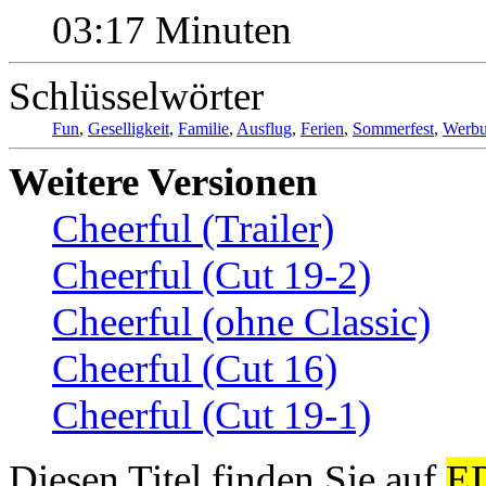
03:17 Minuten
Schlüsselwörter
Fun
,
Geselligkeit
,
Familie
,
Ausflug
,
Ferien
,
Sommerfest
,
Werb
Weitere Versionen
Cheerful (Trailer)
Cheerful (Cut 19-2)
Cheerful (ohne Classic)
Cheerful (Cut 16)
Cheerful (Cut 19-1)
Diesen Titel finden Sie auf
E