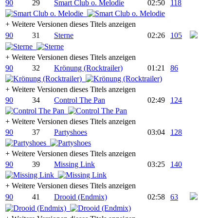
90
29
Smart Club o. Melodie
02:50
118
+
Weitere Versionen dieses Titels anzeigen
90
31
Sterne
02:26
105
+
Weitere Versionen dieses Titels anzeigen
90
32
Krönung (Rocktrailer)
01:21
86
+
Weitere Versionen dieses Titels anzeigen
90
34
Control The Pan
02:49
124
+
Weitere Versionen dieses Titels anzeigen
90
37
Partyshoes
03:04
128
+
Weitere Versionen dieses Titels anzeigen
90
39
Missing Link
03:25
140
+
Weitere Versionen dieses Titels anzeigen
90
41
Drooid (Endmix)
02:58
63