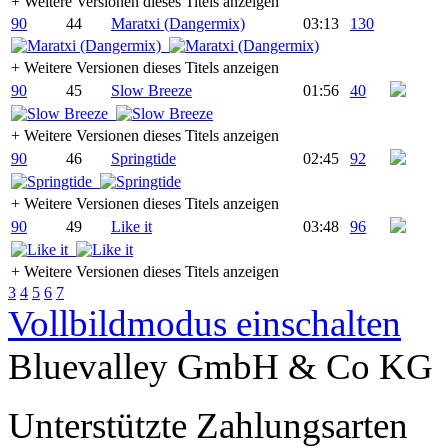
+
Weitere Versionen dieses Titels anzeigen
90
44
Maratxi (Dangermix)
03:13
130
+
Weitere Versionen dieses Titels anzeigen
90
45
Slow Breeze
01:56
40
+
Weitere Versionen dieses Titels anzeigen
90
46
Springtide
02:45
92
+
Weitere Versionen dieses Titels anzeigen
90
49
Like it
03:48
96
+
Weitere Versionen dieses Titels anzeigen
3
4
5
6
7
Vollbildmodus einschalten
Bluevalley GmbH & Co KG
Unterstützte Zahlungsarten