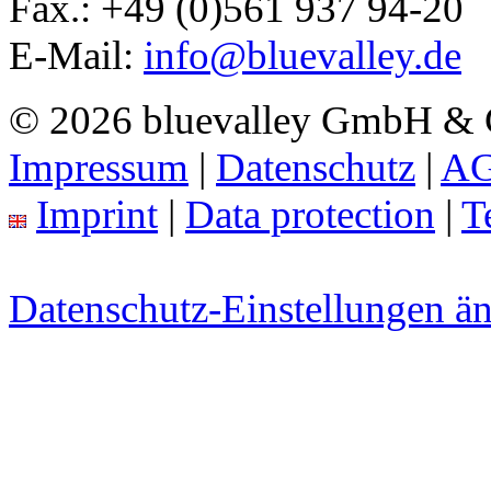
Fax.:
+49 (0)561 937 94-20
E-Mail:
info@bluevalley.de
© 2026 bluevalley GmbH &
Impressum
|
Datenschutz
|
A
Imprint
|
Data protection
|
T
Datenschutz-Einstellungen ä