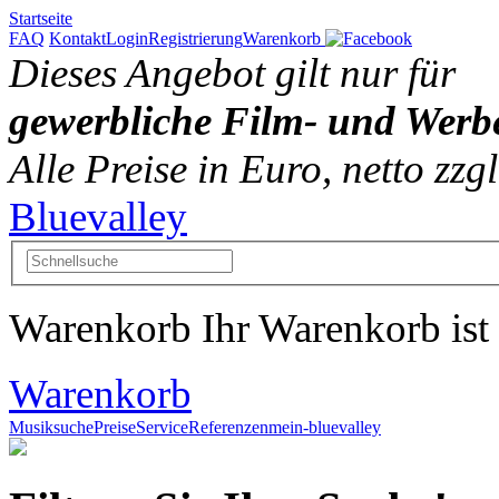
Startseite
FAQ
Kontakt
Login
Registrierung
Warenkorb
Dieses Angebot gilt nur für
gewerbliche Film- und Werb
Alle Preise in Euro, netto zz
Bluevalley
Warenkorb
Ihr Warenkorb ist 
Warenkorb
Musiksuche
Preise
Service
Referenzen
mein-bluevalley