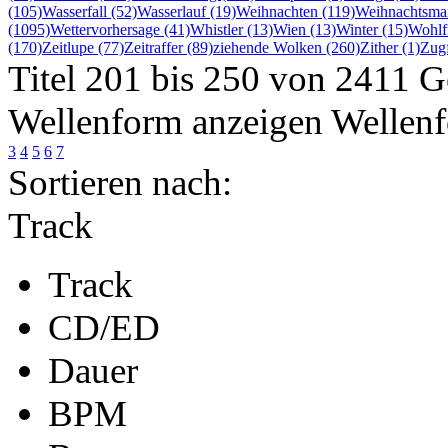
(105)
Wasserfall (52)
Wasserlauf (19)
Weihnachten (119)
Weihnachtsmar
(1095)
Wettervorhersage (41)
Whistler (13)
Wien (13)
Winter (15)
Wohlf
(170)
Zeitlupe (77)
Zeitraffer (89)
ziehende Wolken (260)
Zither (1)
Zugf
Titel 201 bis 250 von 2411 
Wellenform anzeigen
Wellenf
3
4
5
6
7
Sortieren nach:
Track
Track
CD/ED
Dauer
BPM