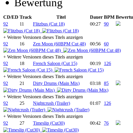
Bewertung
CD/ED
Track
Titel
Dauer
BPM
Bewert
92
11
Flitzbus (Cut 18)
00:27
90
+
Weitere Versionen dieses Titels anzeigen
92
16
Zen Moon (60BPM Cut 48)
00:56
60
+
Weitere Versionen dieses Titels anzeigen
92
18
French Saloon (Cut 15)
00:19
126
+
Weitere Versionen dieses Titels anzeigen
92
21
Dirty Drums (Main Mix)
03:18
85
+
Weitere Versionen dieses Titels anzeigen
92
25
Nightcrush (Trailer)
01:07
126
+
Weitere Versionen dieses Titels anzeigen
92
27
Timeslip (Cut30)
00:42
76